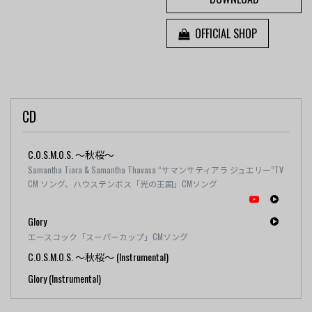
OFFICIAL SHOP
CD
C.O.S.M.O.S. ～秋桜～
Samantha Tiara & Samantha Thavasa “サマンサティアラ ジュエリー”TV
CM ソング、ハウステンボス「光の王国」CMソング
Glory
エースコック「スーパーカップ」CMソング
C.O.S.M.O.S. ～秋桜～ (Instrumental)
Glory (Instrumental)