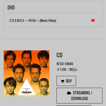
DVD
C.O.S.M.O.S. ～秋桜～ (Music Video)
CD
RZCD-59666
￥1,100（税込）
BUY
STREAMING /
DOWNLOAD