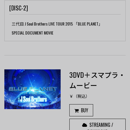
[DISC-2]
三代目 J Soul Brothers LIVE TOUR 2015 「BLUE PLANET」
SPECIAL DOCUMENT MOVIE
3DVD＋スマプラ・
ムービー
￥（税込）
BUY
STREAMING /