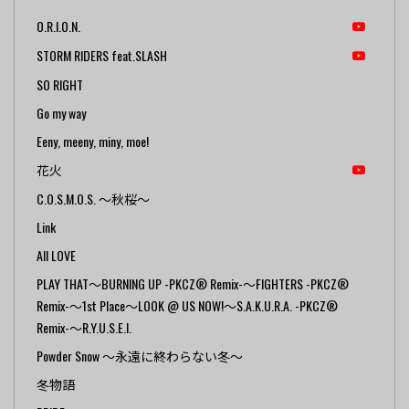
O.R.I.O.N.
STORM RIDERS feat.SLASH
SO RIGHT
Go my way
Eeny, meeny, miny, moe!
花火
C.O.S.M.O.S. ～秋桜～
Link
All LOVE
PLAY THAT～BURNING UP -PKCZ® Remix-～FIGHTERS -PKCZ®
Remix-～1st Place～LOOK @ US NOW!～S.A.K.U.R.A. -PKCZ®
Remix-～R.Y.U.S.E.I.
Powder Snow ～永遠に終わらない冬～
冬物語