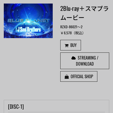
2Blu-ray＋スマプラ
ムービー
RZXD-86021～2
￥6,578（税込）
BUY
STREAMING /
DOWNLOAD
OFFICIAL SHOP
[DISC-1]