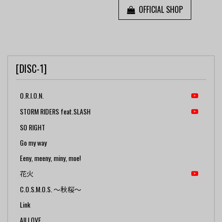
OFFICIAL SHOP
[DISC-1]
O.R.I.O.N.
STORM RIDERS feat.SLASH
SO RIGHT
Go my way
Eeny, meeny, miny, moe!
花火
C.O.S.M.O.S. ～秋桜～
Link
All LOVE