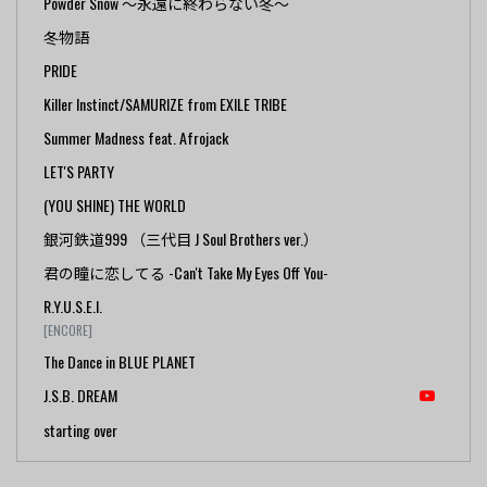
Powder Snow ～永遠に終わらない冬～
冬物語
PRIDE
Killer Instinct/SAMURIZE from EXILE TRIBE
Summer Madness feat. Afrojack
LET'S PARTY
(YOU SHINE) THE WORLD
銀河鉄道999 （三代目 J Soul Brothers ver.）
君の瞳に恋してる -Can't Take My Eyes Off You-
R.Y.U.S.E.I.
[ENCORE]
The Dance in BLUE PLANET
J.S.B. DREAM
starting over