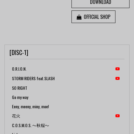
DOWNLOAD
OFFICIAL SHOP
[DISC-1]
O.R.I.O.N.
STORM RIDERS feat.SLASH
SO RIGHT
Go my way
Eeny, meeny, miny, moe!
花火
C.O.S.M.O.S. ～秋桜～