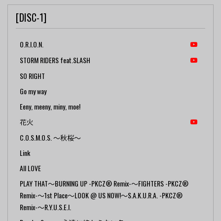
[DISC-1]
O.R.I.O.N.
STORM RIDERS feat.SLASH
SO RIGHT
Go my way
Eeny, meeny, miny, moe!
花火
C.O.S.M.O.S. ～秋桜～
Link
All LOVE
PLAY THAT～BURNING UP -PKCZ® Remix-～FIGHTERS -PKCZ®
Remix-～1st Place～LOOK @ US NOW!～S.A.K.U.R.A. -PKCZ®
Remix-～R.Y.U.S.E.I.