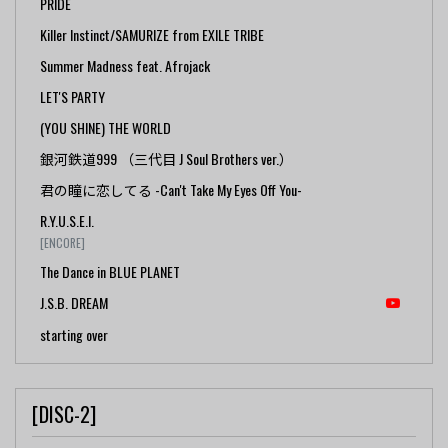
PRIDE
Killer Instinct/SAMURIZE from EXILE TRIBE
Summer Madness feat. Afrojack
LET'S PARTY
(YOU SHINE) THE WORLD
銀河鉄道999 （三代目 J Soul Brothers ver.）
君の瞳に恋してる -Can't Take My Eyes Off You-
R.Y.U.S.E.I.
[ENCORE]
The Dance in BLUE PLANET
J.S.B. DREAM
starting over
[DISC-2]