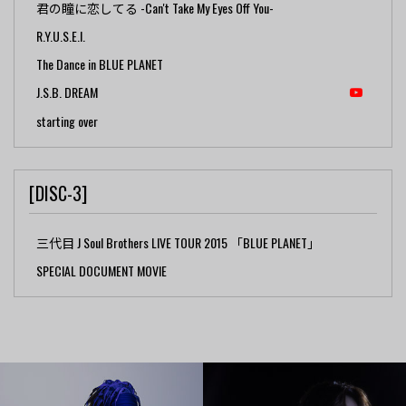
君の瞳に恋してる -Can't Take My Eyes Off You-
R.Y.U.S.E.I.
The Dance in BLUE PLANET
J.S.B. DREAM
starting over
[DISC-3]
三代目 J Soul Brothers LIVE TOUR 2015 「BLUE PLANET」
SPECIAL DOCUMENT MOVIE