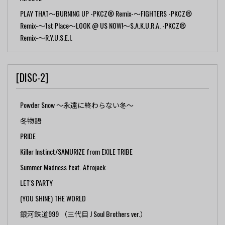
PLAY THAT～BURNING UP -PKCZ® Remix-～FIGHTERS -PKCZ®
Remix-～1st Place～LOOK @ US NOW!～S.A.K.U.R.A. -PKCZ®
Remix-～R.Y.U.S.E.I.
[DISC-2]
Powder Snow ～永遠に終わらない冬～
冬物語
PRIDE
Killer Instinct/SAMURIZE from EXILE TRIBE
Summer Madness feat. Afrojack
LET'S PARTY
(YOU SHINE) THE WORLD
銀河鉄道999 （三代目 J Soul Brothers ver.）