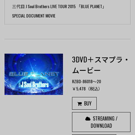
三代目 J Soul Brothers LIVE TOUR 2015 「BLUE PLANET」
SPECIAL DOCUMENT MOVIE
3DVD＋スマプラ・
ムービー
RZBD-86018～20
￥5,478（税込）
BUY
STREAMING /
DOWNLOAD