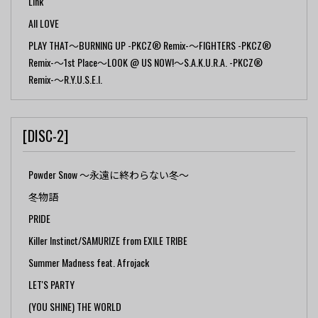
Link
All LOVE
PLAY THAT～BURNING UP -PKCZ® Remix-～FIGHTERS -PKCZ®
Remix-～1st Place～LOOK @ US NOW!～S.A.K.U.R.A. -PKCZ®
Remix-～R.Y.U.S.E.I.
[DISC-2]
Powder Snow ～永遠に終わらない冬～
冬物語
PRIDE
Killer Instinct/SAMURIZE from EXILE TRIBE
Summer Madness feat. Afrojack
LET'S PARTY
(YOU SHINE) THE WORLD