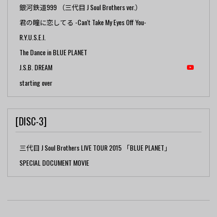
銀河鉄道999 （三代目 J Soul Brothers ver.）
君の瞳に恋してる -Can't Take My Eyes Off You-
R.Y.U.S.E.I.
The Dance in BLUE PLANET
J.S.B. DREAM
starting over
[DISC-3]
三代目 J Soul Brothers LIVE TOUR 2015 「BLUE PLANET」
SPECIAL DOCUMENT MOVIE