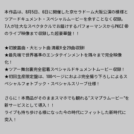
本作品は、8月5日、6日に開催した京セラドーム大阪公演の模様と
ツアードキュメント・スペシャルムービーを余すことなく収録。
7人が壮大なスペクタクルでお届けするパフォーマンスからPKCZ ®
のライブ映像まで収録した超豪華盤！！
★初披露曲・大ヒット曲 満載!! 全29曲収録!
★最先端で世界基準のエンタテインメントを隅々まで完全映像
化！
★ツアー舞台裏完全密着スペシャルドキュメントムービー収録！
★初回生産限定盤は、100ページにおよぶ完全撮り下ろしによるス
ペシャルフォトブック・スペシャルスリーブ仕様！
さらに！本商品がそのままスマホでも観れる“スマプラムービー”を
新サービスとして導入！！
ライブも持ち歩ける様になった今の時代にフィットした新時代に
突入！