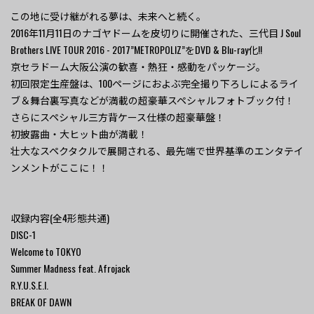
この地に受け継がれる夢は、未来へと続く。
2016年11月11日のナゴヤドームを皮切りに開催された、三代目 J Soul
Brothers LIVE TOUR 2016 - 2017”METROPOLIZ”をDVD & Blu-ray化!!
京セラドーム大阪公演の歓喜・熱狂・感動をパッケージ。
初回限定生産盤は、100ページにおよぶ完全撮り下ろしによるライ
ブ＆舞台裏写真などが満載の超豪華スペシャルフォトブック付！
さらにスペシャル三方背ケース仕様の超豪華盤！
初披露曲・大ヒット曲が満載！
壮大なスペクタクルで展開される、最先端で世界基準のエンタテイ
ンメントがここに！！
収録内容(全4形態共通)
DISC-1
Welcome to TOKYO
Summer Madness feat. Afrojack
R.Y.U.S.E.I.
BREAK OF DAWN