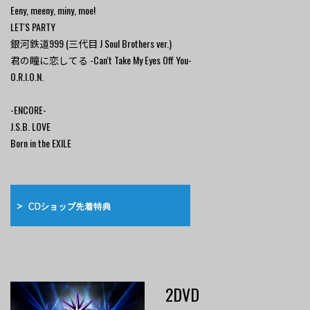
Eeny, meeny, miny, moe!
LET'S PARTY
銀河鉄道999 (三代目 J Soul Brothers ver.)
君の瞳に恋してる -Can't Take My Eyes Off You-
O.R.I.O.N.
-ENCORE-
J.S.B. LOVE
Born in the EXILE
2DVD