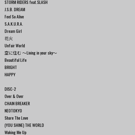
STORM RIDERS feat.SLASH
J.S.B. DREAM
Feel So Alive
S.A.K.U.R.A.
Dream Girl
花火
Unfair World
空に住む ～Living in your sky～
Beautiful Life
BRIGHT
HAPPY
DISC-2
Over & Over
CHAIN BREAKER
NEOTOKYO
Share The Love
(YOU SHINE) THE WORLD
Waking Me Up