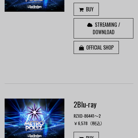
BUY
STREAMING /
DOWNLOAD
OFFICIAL SHOP
2Blu-ray
RZXD-86441～2
￥6,578（税込）