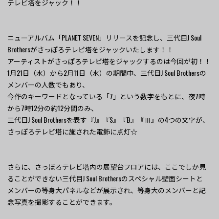
テレビ塔をジャック！！
ニューアルバム「PLANET SEVEN」リリースを記念し、三代目J Soul
Brothersがさっぽろテレビ塔をジャックいたします！！
アーティストがさっぽろテレビ塔をジャックするのは今回が初！！
1月21日（水）から2月11日（水）の期間中、三代目J Soul Brothersの
メンバーの人数でもあり、
今作のキーワードとなっている「7」という数字をもとに、夜7時
から7時12分の約12分間のみ、
三代目J Soul Brothersを表す『J』『S』『B』『Ⅲ』の4つの文字が、
さっぽろテレビ塔に施された電飾に点灯☆
さらに、さっぽろテレビ塔内の展望台フロアには、ここでしか見
ることができない三代目J Soul Brothersのスペシャル壁面シートと
メンバーの等身大パネルなどが展示され、等身大のメンバーと記
念写真を撮影することができます。