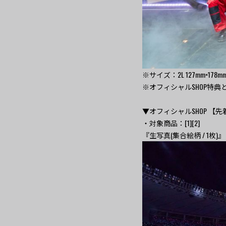
※サイズ：2L 127mm×178m
※オフィシャルSHOP特
▼オフィシャルSHOP 【
・対象商品：[1][2]
『生写真(集合絵柄 / 1枚)』