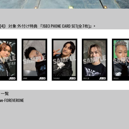
4]）対象 外付け特典 『JSB3 PHONE CARD SET(全7枚)』>
ク一覧
live-FOREVERONE