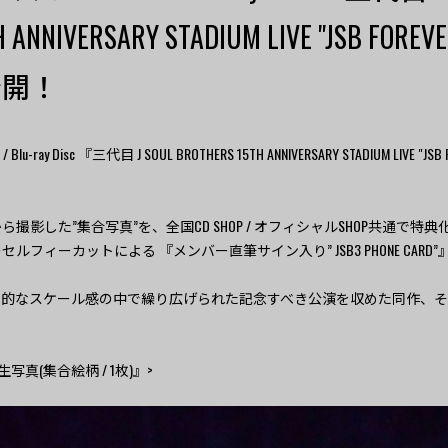
 ANNIVERSARY STADIUM LIVE "JSB FOREV
公開！
u-ray Disc 『三代目 J SOUL BROTHERS 15TH ANNIVERSARY STADIUM LIVE "J
影した”集合写真”を、全国CD SHOP / オフィシャルSHOP共通で特典
セルフィーカットによる 『メンバー直筆サイン入り” JSB3 PHONE CARD
倒的なスケール感の中で繰り広げられた記念すべき公演を収めた同作、
真(集合絵柄 / 1枚)』>