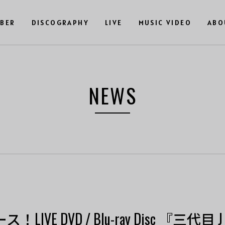
BER
DISCOGRAPHY
LIVE
MUSIC VIDEO
ABO
NEWS
IVE DVD / Blu-ray Disc 『三代目 J 