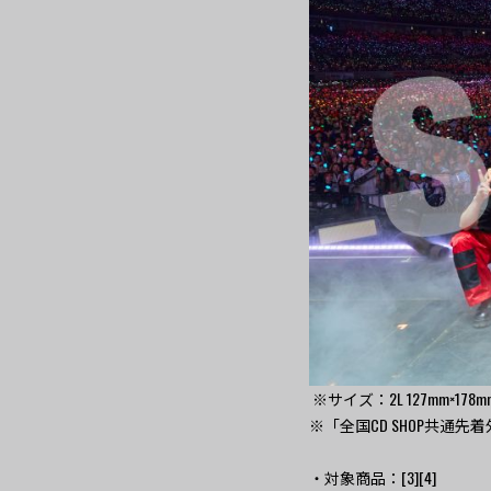
※サイズ：2L 127mm×178
※「全国CD SHOP共通
・対象商品：[3][4]