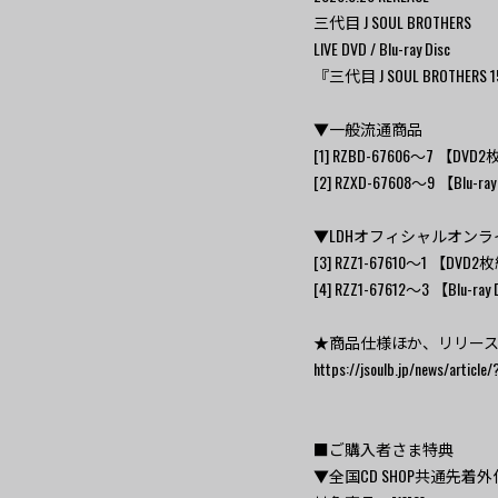
三代目 J SOUL BROTHERS
LIVE DVD / Blu-ray Disc
『三代目 J SOUL BROTHERS 15T
▼一般流通商品
[1] RZBD-67606～7 【D
[2] RZXD-67608～9 【Blu
▼LDHオフィシャルオンラ
[3] RZZ1-67610～1 【DV
[4] RZZ1-67612～3 【Blu
★商品仕様ほか、リリー
https://jsoulb.jp/news/article
■ご購入者さま特典
▼全国CD SHOP共通先着