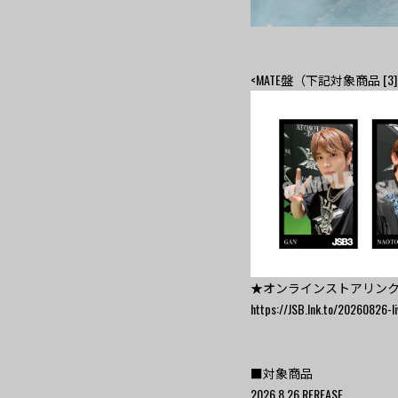
<MATE盤（下記対象商品 [3][
★オンラインストアリン
https://JSB.lnk.to/20260826-
■対象商品
2026.8.26 REREASE